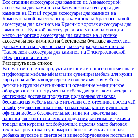
Все станции
аксессуары для каминов на Авиамоторной
аксессуары для каминов на Бауманской
аксессуары для
каминов на Китай-городе
аксессуары для каминов на
Комсомольской
аксессуары для каминов на Красносельской
аксессуары для каминов на Красных воротах
аксессуары для
каминов на Курской
аксессуары для каминов на станции
метро Лефортово
аксессуары для каминов на Лубянке
аксессуары для каминов на Сретенском бульваре
аксессуары
для каминов на Тургеневской
аксессуары для каминов на
Чкаловской
аксессуары для каминов на Электрозаводской
(Некрасовская линия)
Развернуть весь список
Все
магазин цветов
продукты питания и напитки
косметика и
парфюмерия
мебельный магазин
сувениры
мебель для кухни
корпусная мебель
кондитерские изделия
мягкая мебель
детские игрушки
светильники и освещение
медицинское
оборудование и инструменты
мебель для дома
компьютеры и
оргтехника
доставка продуктов
подарочная упаковка
бескаркасная мебель
мягкие игрушки
светотехника
посуда
чай
и кофе
художественный товар и материал
книги
кулинария
офисная мебель
безалкогольные напитки
алкогольные
напитки
электротехническая продукция
табачные изделия и
товары для курения
хлебобулочные изделия
мыло
бытовая
техника
ароматовар
супермаркет
биологически активная
добавка
звуковое и световое и видеооборудование
постельная