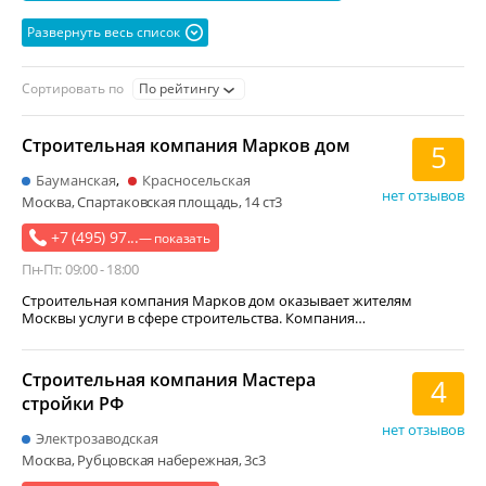
ремонт и отделка помещений
инженерные работы
Развернуть весь список
дизайн интерьеров
строительные и отделочные материалы
монтаж инженерных систем
Сортировать по
По рейтингу
система отопления и водоснабжения и канализации
Строительная компания Марков дом
декоративные элементы и покрытия
5
разработка планировочного решения
напольное покрытие
Бауманская
Красносельская
нет отзывов
Москва, Спартаковская площадь, 14 ст3
жилищное строительство
+7 (495) 97...
проектирование инженерных систем
— показать
Пн-Пт: 09:00 - 18:00
электромонтажные работы
Строительная компания Марков дом оказывает жителям
электронагревательное оборудование
Москвы услуги в сфере строительства. Компания…
сантехнические работы
система перегородок
строительство дач и коттеджей
Строительная компания Мастера
4
ремонт и укладка напольных покрытий
стройки РФ
инжиниринговая услуга
фасадные работы
нет отзывов
Электрозаводская
штукатурно-малярные работы
Ремонт квартир
Москва, Рубцовская набережная, 3с3