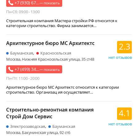
стеновые панели
монтаж климатических систем
+7 (930) 67...
— показать
кровельные работы
кондиционер
отделка стен
Пн-Сб: 09:00 - 13:00
фасадные материалы и конструкции
межкомнатные двери
Строительная компания Мастера стройки РФ относится к
категории строительство. Фирма занимается…
насосные станции
забор и ограждение
нефтегазовое оборудование
двери на заказ
Архитектурное бюро МС Архитектс
2.3
геодезические работы
фундамент
облицовка дома
Бауманская
Красносельская
лакокрасочные материалы
металлоконструкция
нет отзывов
Москва, Нижняя Красносельская улица, 35 ст48
геологические работы
+7 (499) 34...
— показать
Пн-Пт: 11:00 - 20:00
Архитектурное бюро МС Архитектс относится к категории
строительство. Организац ия осуществляет…
Строительно-ремонтная компания
4.1
Строй Дом Сервис
нет отзывов
Электрозаводская
Бауманская
Москва, Бакунинская улица, 92 ст6