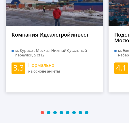
Компания Идеалстройинвест
Подс
Моск
сети 
м. Курская, Москва, Нижний Сусальный
м. Эл
набе
переулок, 5 ст12
набер
Нормально
3.3
4.1
на основе анкеты